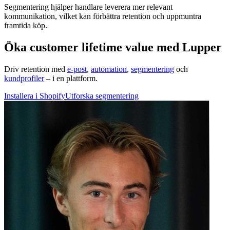
Segmentering hjälper handlare leverera mer relevant
kommunikation, vilket kan förbättra retention och uppmuntra
framtida köp.
Öka customer lifetime value med Lupper
Driv retention med
e-post
,
automation
,
segmentering
och
kundprofiler
– i en plattform.
Installera i Shopify
Utforska segmentering