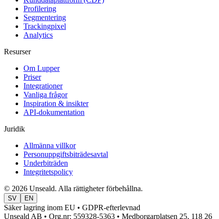
Profilering
Segmentering
Trackingpixel
Analytics
Resurser
Om Lupper
Priser
Integrationer
Vanliga frågor
Inspiration & insikter
API-dokumentation
Juridik
Allmänna villkor
Personuppgiftsbiträdesavtal
Underbiträden
Integritetspolicy
© 2026 Unseald. Alla rättigheter förbehållna.
SV
EN
Säker lagring inom EU • GDPR-efterlevnad
Unseald AB • Org.nr: 559328-5363 • Medborgarplatsen 25, 118 26