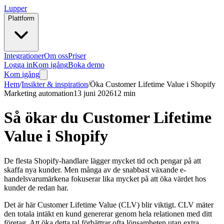
Lupper
Plattform
Integrationer
Om oss
Priser
Logga in
Kom igång
Boka demo
Kom igång
Hem
/
Insikter & inspiration
/
Öka Customer Lifetime Value i Shopify
Marketing automation
13 juni 2026
12 min
Så ökar du Customer Lifetime
Value i Shopify
De flesta Shopify-handlare lägger mycket tid och pengar på att
skaffa nya kunder. Men många av de snabbast växande e-
handelsvarumärkena fokuserar lika mycket på att öka värdet hos
kunder de redan har.
Det är här Customer Lifetime Value (CLV) blir viktigt. CLV mäter
den totala intäkt en kund genererar genom hela relationen med ditt
företag. Att öka detta tal förbättrar ofta lönsamheten utan extra