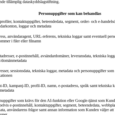
de tillämplig dataskyddslagstiftning.
Personuppgifter som kan behandlas
rofiler, kontaktuppgifter, beteendedata, segment, order- och e-handelsd
darkonton, loggar och metadata
ress, användaragent, URL-referens, tekniska loggar samt eventuell per
mmer i filer eller filnamn
tadresser, e-postinnehåll, avsändardomäner, leveransdata, tekniska logg
/domänmetadata
resser, sessionsdata, tekniska loggar, metadata och personuppgifter som
kationen
t-ID, kampanj-ID, profil-ID, namn, e-postadress, språk samt tekniska 
metadata
nuppgifter som krävs för den AI-funktion eller Google-tjänst som Kun
elvis e-postinnehåll, kontaktuppgifter, segment, beteendedata, webbplat
ata, användarens frågor samt annan information som Kunden väljer at
ioner.