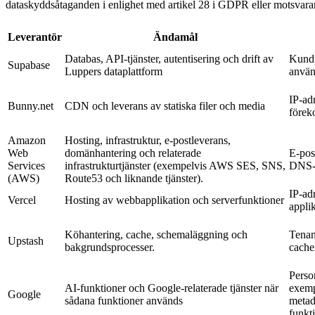
dataskyddsåtaganden i enlighet med artikel 28 i GDPR eller motsvaran
Leverantör
Ändamål
Databas, API-tjänster, autentisering och drift av
Kundp
Supabase
Luppers dataplattform
använ
IP-ad
Bunny.net
CDN och leverans av statiska filer och media
föreko
Amazon
Hosting, infrastruktur, e-postleverans,
Web
domänhantering och relaterade
E-pos
Services
infrastrukturtjänster (exempelvis AWS SES, SNS,
DNS-
(AWS)
Route53 och liknande tjänster).
IP-ad
Vercel
Hosting av webbapplikation och serverfunktioner
appli
Köhantering, cache, schemaläggning och
Tenan
Upstash
bakgrundsprocesser.
cache
Perso
AI-funktioner och Google-relaterade tjänster när
exemp
Google
sådana funktioner används
metad
funkt