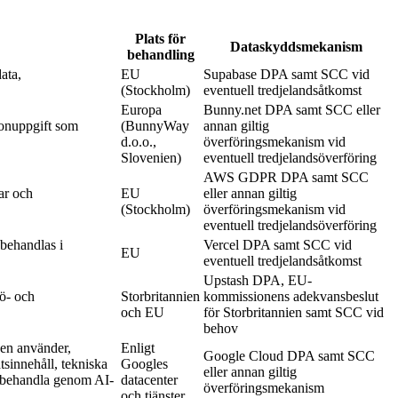
Plats för
Dataskyddsmekanism
behandling
ata,
EU
Supabase DPA samt SCC vid
(Stockholm)
eventuell tredjelandsåtkomst
Europa
Bunny.net DPA samt SCC eller
sonuppgift som
(BunnyWay
annan giltig
d.o.o.,
överföringsmekanism vid
Slovenien)
eventuell tredjelandsöverföring
AWS GDPR DPA samt SCC
ar och
EU
eller annan giltig
(Stockholm)
överföringsmekanism vid
eventuell tredjelandsöverföring
 behandlas i
Vercel DPA samt SCC vid
EU
eventuell tredjelandsåtkomst
Upstash DPA, EU-
kö- och
Storbritannien
kommissionens adekvansbeslut
och EU
för Storbritannien samt SCC vid
behov
den använder,
Enligt
Google Cloud DPA samt SCC
sinnehåll, tekniska
Googles
eller annan giltig
t behandla genom AI-
datacenter
överföringsmekanism
och tjänster