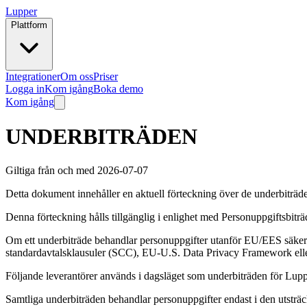
Lupper
Plattform
Integrationer
Om oss
Priser
Logga in
Kom igång
Boka demo
Kom igång
UNDERBITRÄDEN
Giltiga från och med 2026-07-07
Detta dokument innehåller en aktuell förteckning över de underbiträde
Denna förteckning hålls tillgänglig i enlighet med Personuppgiftsbiträ
Om ett underbiträde behandlar personuppgifter utanför EU/EES säkers
standardavtalsklausuler (SCC), EU-U.S. Data Privacy Framework elle
Följande leverantörer används i dagsläget som underbiträden för Lupper
Samtliga underbiträden behandlar personuppgifter endast i den utsträckn