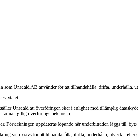
n som Unseald AB använder för att tillhandahålla, drifta, underhålla, u
desavtalet.
täller Unseald att överföringen sker i enlighet med tillämplig datask
r annan giltig överföringsmekanism.
. Förteckningen uppdateras löpande när underbiträden läggs till, byts ut
ing som krävs för att tillhandahålla, drifta, underhålla, utveckla eller