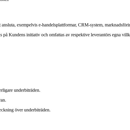
 ansluta, exempelvis e-handelsplattformar, CRM-system, marknadsföringsp
 på Kundens initiativ och omfattas av respektive leverantörs egna vil
erligare underbiträden.
ran.
eckning över underbiträden.