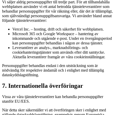
Vi säljer aldrig personuppgifter till tredje part. För att tillhandahålla
webbplatsen använder vi ett antal betrodda tjänsteleverantörer som
behandlar personuppgifter för vår räkning eller, där det är tillämpligt,
som självständigt personuppgiftsansvariga. Vi använder bland annat
följande tjänsteleverantörer:
Vercel Inc. – hosting, drift och säkerhet för webbplatsen.
Microsoft 365 och Google Workspace – hantering av
inkommande och utgående e-post. Under en övergångsperiod
kan personuppgifter behandlas i någon av dessa tjänster.
Leverantörer av analys-, marknadsförings- och
cookiehanteringstjänster som används efter ditt samtycke.
Aktuella leverantörer framgår av våra cookieinställningar.
Personuppgifter behandlas endast i den utsträckning som är
nödvändig för respektive ändamål och i enlighet med tillämplig
dataskyddslagstiftning.
7. Internationella överföringar
Vissa av våra tjänsteleverantörer kan behandla personuppgifter
utanför EU/EES.
När detta sker säkerställer vi att överföringen sker i enlighet med
gällande dataskyddslagstiftning, exempelvis genom Europeiska