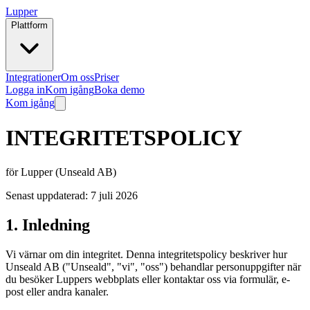
Lupper
Plattform
Integrationer
Om oss
Priser
Logga in
Kom igång
Boka demo
Kom igång
INTEGRITETSPOLICY
för Lupper (Unseald AB)
Senast uppdaterad: 7 juli 2026
1. Inledning
Vi värnar om din integritet. Denna integritetspolicy beskriver hur
Unseald AB ("Unseald", "vi", "oss") behandlar personuppgifter när
du besöker Luppers webbplats eller kontaktar oss via formulär, e-
post eller andra kanaler.