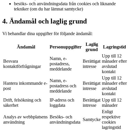
besöks- och användningsdata från cookies och liknande
tekniker (om du har lämnat samtycke)
4. Ändamål och laglig grund
Vi behandlar dina uppgifter för följande ändamål:
Laglig
Ändamål
Personuppgifter
Lagringstid
grund
Upp till 12
Namn, e-
Besvara
Berättigat
månader efter
postadress,
kontaktförfrågningar
intresse
avslutad
meddelande
kontakt
Upp till 12
Namn, e-
Hantera inkommande e-
Berättigat
månader efter
postadress och
post
intresse
avslutad
meddelande
kontakt
Drift, felsökning och
IP-adress och
Berättigat
Upp till 12
säkerhet
loggdata
intresse
månader
Enligt
Analys av webbplatsens
Besöks- och
respektive
Samtycke
användning
användningsdata
cookies
lagringstid